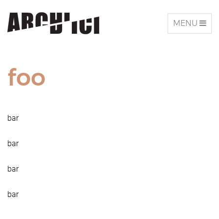
TOGGLE
MENU
NAVIGATIO
foo
bar
bar
bar
bar